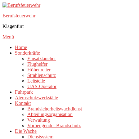
Zum
Inhalt
Berufsfeuerwehr
springen
Klagenfurt
Menü
Home
Sonderkräfte
Einsatztaucher
Flughelfer
Höhenretter
Strahlenschutz
Leitstelle
UAS-Operator
Fuhrpark
Atemschutzwerkstätte
Kontakt
Brandsicherheitswachdienst
Abteilungsorganisation
Verwaltung
Vorbeugender Brandschutz
Die Wache
Dienstsystem