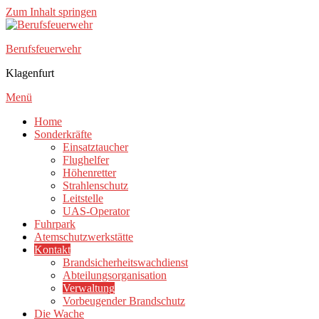
Zum Inhalt springen
Berufsfeuerwehr
Klagenfurt
Menü
Home
Sonderkräfte
Einsatztaucher
Flughelfer
Höhenretter
Strahlenschutz
Leitstelle
UAS-Operator
Fuhrpark
Atemschutzwerkstätte
Kontakt
Brandsicherheitswachdienst
Abteilungsorganisation
Verwaltung
Vorbeugender Brandschutz
Die Wache