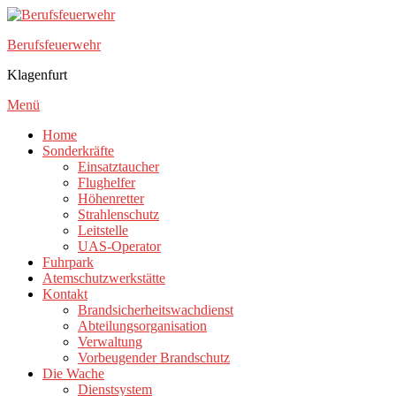
Zum
Inhalt
Berufsfeuerwehr
springen
Klagenfurt
Menü
Home
Sonderkräfte
Einsatztaucher
Flughelfer
Höhenretter
Strahlenschutz
Leitstelle
UAS-Operator
Fuhrpark
Atemschutzwerkstätte
Kontakt
Brandsicherheitswachdienst
Abteilungsorganisation
Verwaltung
Vorbeugender Brandschutz
Die Wache
Dienstsystem