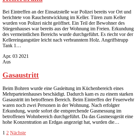
Bei Eintreffen an der Einsatzstelle war Polizei bereits vor Ort und
berichtete von Rauchentwicklung im Keller. Türen zum Keller
wurden von Polizei nicht geöffnet. Ein Teil der Bewohner des
Stiegenhauses war bereits aus der Wohnung im Freien. Erkundung
des vermeintlichen Bereichs wurde durchgeführt. Es riecht vor der
Kellereingangstüre leicht nach verbranntem Holz. Angriffstrupp
Tank 1…
Apr.
03
2021
Aus
Gasaustritt
Beim Bohren wurde eine Gasleitung im Küchenbereich eines
Mehrparteienhauses beschädigt. Dadurch kam es zu einem starken
Gasaustritt im betroffenen Bereich. Beim Eintreffen der Feuerwehr
waren noch zwei Personen in der Wohnung. Nach erfolgter
Erkundung, wurde sofort die entsprechende Gasmessung im
betroffenen Wohnbereich durchgeführt. Da das Gasmessgerät eine
hohe Konzentration an Erdgas angezeigt hat, wurden die…
Seitennummerierung
1
2
Nächste