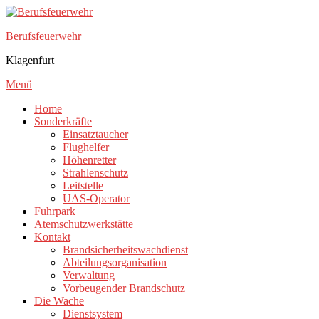
Zum
Inhalt
Berufsfeuerwehr
springen
Klagenfurt
Menü
Home
Sonderkräfte
Einsatztaucher
Flughelfer
Höhenretter
Strahlenschutz
Leitstelle
UAS-Operator
Fuhrpark
Atemschutzwerkstätte
Kontakt
Brandsicherheitswachdienst
Abteilungsorganisation
Verwaltung
Vorbeugender Brandschutz
Die Wache
Dienstsystem