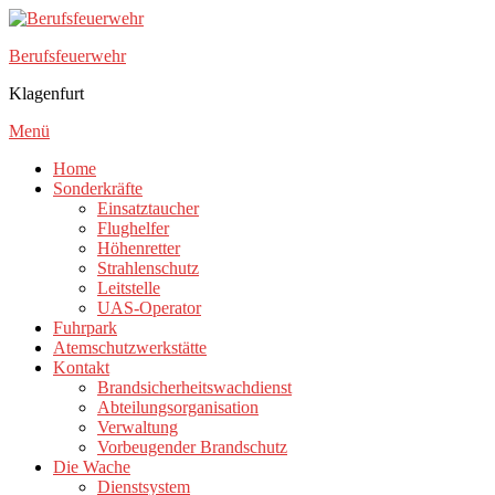
Zum
Inhalt
Berufsfeuerwehr
springen
Klagenfurt
Menü
Home
Sonderkräfte
Einsatztaucher
Flughelfer
Höhenretter
Strahlenschutz
Leitstelle
UAS-Operator
Fuhrpark
Atemschutzwerkstätte
Kontakt
Brandsicherheitswachdienst
Abteilungsorganisation
Verwaltung
Vorbeugender Brandschutz
Die Wache
Dienstsystem