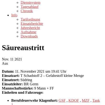
Dienstsystem
Tagesablauf
Chronik
Info
Tarifordnung
Einsatzberichte
Jahresbericht
Aufnahme
Downloads
Säureaustritt
Nov.
11
2021
Aus
Datum:
11. November 2021 um 19:41 Uhr
Einsatzart:
T Schadstoff 2 – Gefahrstoff kleine Menge
Einsatzort:
Südring
Einsatzleiter:
BR Germ
Mannschaftsstärke:
9 Mann + FF
Einheiten und Fahrzeuge:
Berufsfeuerwehr Klagenfurt:
GSF
,
KDOF
,
MZF
,
Tank
1