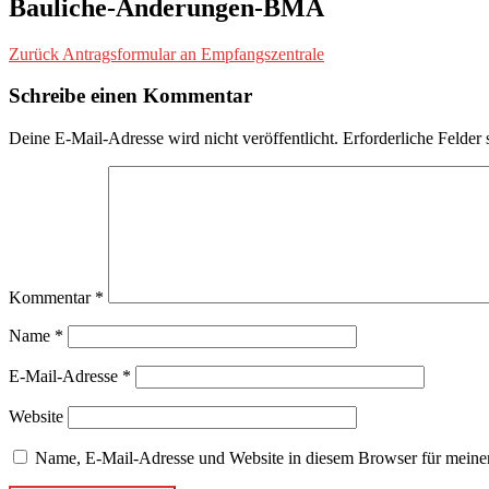
Bauliche-Änderungen-BMA
Beitragsnavigation
Vorheriger
Zurück
Antragsformular an Empfangszentrale
Beitrag
Schreibe einen Kommentar
Deine E-Mail-Adresse wird nicht veröffentlicht.
Erforderliche Felder 
Kommentar
*
Name
*
E-Mail-Adresse
*
Website
Name, E-Mail-Adresse und Website in diesem Browser für meine