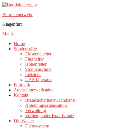
Zum
Inhalt
Berufsfeuerwehr
springen
Klagenfurt
Menü
Home
Sonderkräfte
Einsatztaucher
Flughelfer
Höhenretter
Strahlenschutz
Leitstelle
UAS-Operator
Fuhrpark
Atemschutzwerkstätte
Kontakt
Brandsicherheitswachdienst
Abteilungsorganisation
Verwaltung
Vorbeugender Brandschutz
Die Wache
Dienstsystem